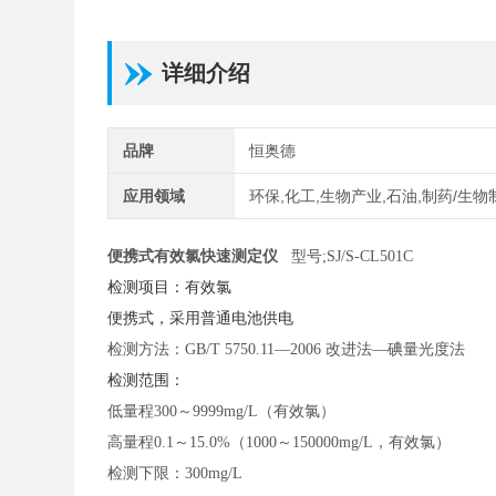
详细介绍
品牌
恒奥德
应用领域
环保,化工,生物产业,石油,制药/生物
便携式有效氯快速测定仪
型号
;SJ/S-CL501C
检测项目：有效氯
便携式，采用普通电池供电
检测方法：
GB/T 5750.11—2006 改进法—碘量光度法
检测范围：
低量程
300～9999mg/L（有效氯）
高量程
0.1～15.0%（1000～150000mg/L，有效氯）
检测下限：
300mg/L