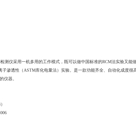
该检测仪采用一机多用的工作模式，既可以做中国标准的RCM法实验又能
土抗氯离子渗透性（ASTM库化电量法）实验。是一款功能齐全、自动化成度很
的仪器。
4）
006