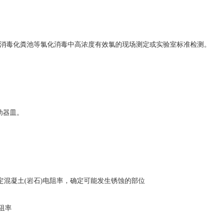
消毒化粪池等氯化消毒中高浓度有效氯的现场测定或实验室标准检测
。
助器皿。
 测定混凝土(岩石)电阻率，确定可能发生锈蚀的部位
阻率