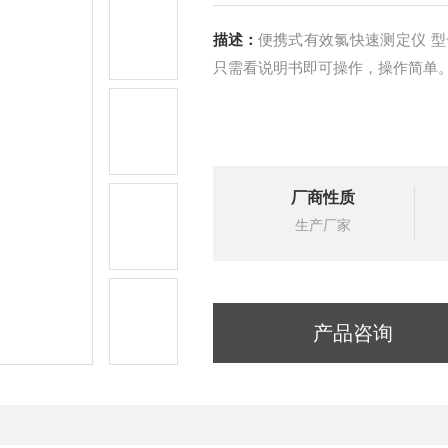
描述：
便携式有效氯快速测定仪 型号;SJ/S-CL501C 检测速度快，1分钟左右即可完成。
只需看说明书即可操作，操作简单
厂商性质
生产厂家
产品咨询