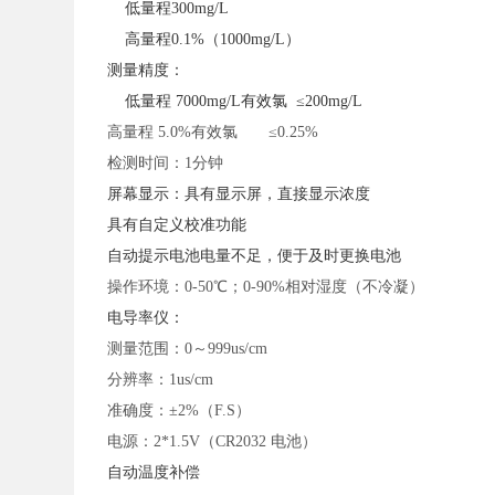
低量程300mg/L
高量程0.1%（1000mg/L）
测量精度：
低量程 7000mg/L有效氯 ≤200mg/L
高量程
5.0%有效氯 ≤0.25%
检测时间：
1分钟
屏幕显示：具有显示屏，直接显示浓度
具有自定义校准功能
自动提示电池电量不足，便于及时更换电池
操作环境：
0-50℃；0-90%相对湿度（不冷凝）
电导率仪：
测量范围：
0～999us/cm
分辨率：
1us/cm
准确度：
±2%（F.S）
电源：
2*1.5V（CR2032 电池）
自动温度补偿