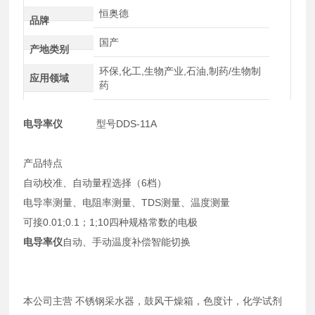
恒奥德
品牌
国产
产地类别
环保,化工,生物产业,石油,制药/生物制
应用领域
药
电导率仪
型号DDS-11A
产品特点
自动校准、自动量程选择（6档）
电导率测量、电阻率测量、TDS测量、温度测量
可接0.01;0.1；1;10四种规格常数的电极
电导率仪
自动、手动温度补偿智能切换
本公司主营 不锈钢采水器，鼓风干燥箱，色度计，化学试剂