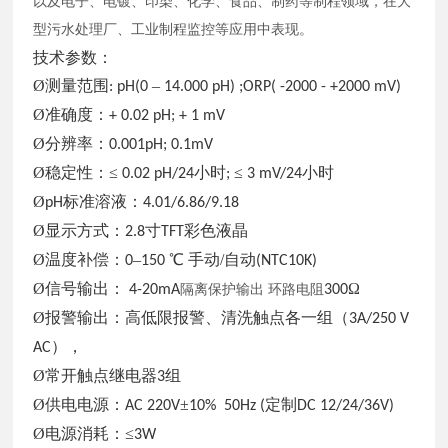
以及电子、电镀、印染、化学、食品、制药等制程领域，在大
型污水处理厂、工业制程监控等应用中表现。
技术参数：
Ø测量范围
–
: pH(0
14.000 pH) ;ORP( -2000 - +2000 mV)
Ø准确度：
+ 0.02 pH; + 1 mV
Ø分辨率：
0.001pH; 0.1mV
Ø稳定性：≤
小时
≤
小时
0.02 pH/24
;
3 mV/24
Ø
标准溶液：
pH
4.01/6.86/9.18
Ø显示方式：
寸
彩色液晶
2.8
TFT
Ø温度补偿：
–
℃ 手动/自动
0
150
(NTC10K)
Ø信号输出：
Ω
4-20mA
隔离保护输出
环路电阻
300
Ø报警输出：高低限报警、清洗触点各一组（
3A/250 V
），
AC
Ø常开触点继电器
组
3
Ø供电电源：
±
定制
AC 220V
10% 50Hz (
DC 12/24/36V)
Ø电源消耗：≤
3W