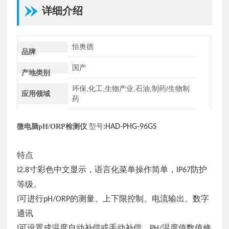
详细介绍
恒奥德
品牌
国产
产地类别
环保,化工,生物产业,石油,制药/生物制
应用领域
药
微电脑
pH/ORP检测仪
型号
:HAD-PHG-96GS
特点
l
寸彩色中文显示，语言化菜单操作简单，
防护
2.8
IP67
等级。
l可进行
的测量、上下限控制、电流输出、数字
pH/ORP
通讯
l可设置成温度自动补偿或手动补偿，
温度值数值修
PH/