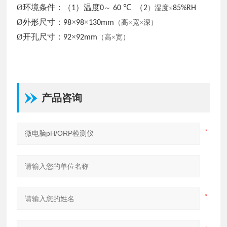
Ø环境条件：（
）温度
℃ （
1
0
～
60
2
）湿度
≤
85%RH
Ø外形尺寸：
×
×
98
98
130mm
（高
×宽×深）
Ø开孔尺寸：
×
92
92mm
（高
×宽）
产品咨询