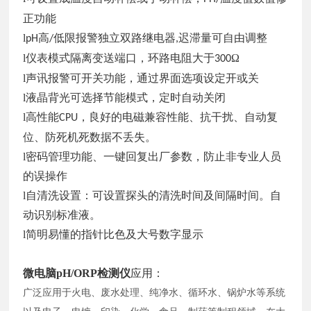
正功能
l
高
低限报警独立双路继电器
迟滞量可自由调整
pH
/
,
l仪表模式隔离变送端口，环路电阻大于
Ω
300
l声讯报警可开关功能，通过界面选项设定开或关
l液晶背光可选择节能模式，定时自动关闭
l高性能
，良好的电磁兼容性能、抗干扰、自动复
CPU
位、防死机死数据不丢失。
l密码管理功能、一键回复出厂参数，防止非专业人员
的误操作
l自清洗设置：可设置探头的清洗时间及间隔时间。自
动识别标准液。
l简明易懂的指针比色及大号数字显示
微电脑pH/ORP检测仪
应用：
广泛应用于火电、废水处理、纯净水、循环水、锅炉水等系统