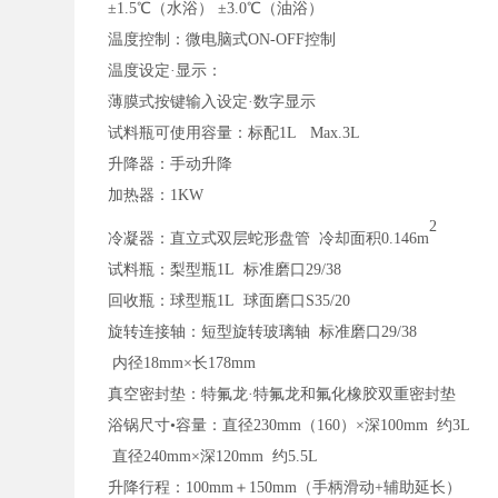
±1.5
℃（水浴）
±3.0
℃（油浴）
温度控制：微电脑式
ON-OFF
控制
温度设定
·
显示：
薄膜式按键输入设定
·
数字显示
试料瓶可使用容量：标配
1L Max.3L
升降器：手动升降
加热器：
1KW
2
冷凝器：直立式双层蛇形盘管
冷却面积
0.146m
试料瓶：梨型瓶
1L
标准磨口
29/38
回收瓶：球型瓶
1L
球面磨口
S35/20
旋转连接轴：短型旋转玻璃轴
标准磨口
29/38
内径
18mm×
长
178mm
真空密封垫：特氟龙
·
特氟龙和氟化橡胶双重密封垫
浴锅尺寸
•
容量：直径
230mm
（
160
）
×
深
100mm
约
3L
直径
240mm×
深
120mm
约
5.5L
升降行程：
100mm
＋
150mm
（手柄滑动
+
辅助延长）