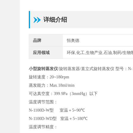
详细介绍
品牌
恒奥德
应用领域
环保,化工,生物产业,石油,制药/生物
小型旋转蒸发仪
/旋转蒸发器/直立式旋转蒸发仪 型号：N-11
旋转速度：
20~180rpm
蒸发能力：
Max.18ml/min
可达真空度：
399.9Pa
（
3mmHg
）以下
温度调节范围：
N-1100D-W
型
室温＋
5~90
℃
N-1100D-WD
型
室温＋
5~180
℃
温度调节精度：