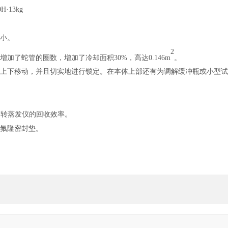
0H·13kg
积小。
2
术增加了蛇管的圈数，增加了冷却面积
30%
，高达
0.146m
。
的上下移动，并且切实地进行锁定。在本体上部还有为调解缓冲瓶或小型
旋转蒸发仪的回收效率。
特氟隆密封垫。