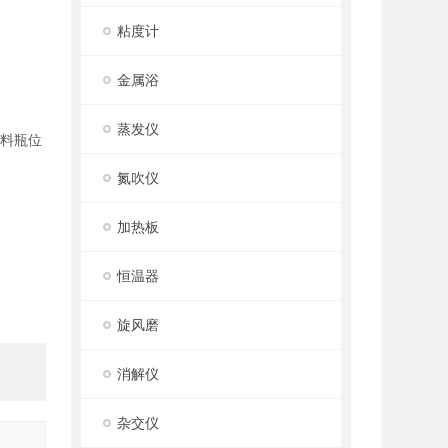
粘度计
金属浴
蒸发仪
试料瓶位
氮吹仪
加热板
恒温器
旋风磨
消解仪
杂交仪