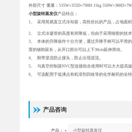
外部尺寸
·
重量：
535W×355D×790H·11kg 550W×380D×79
小型旋转蒸发仪
产品特点：
1、
采用简易直立式冷却器，高性价比的产品，占地面
2、
立式冷凝管的高度有所降低，但由于采用细密的技
3、
本体的升降操作十分方便，通过升降手柄可以平滑
置的辅助延长，从开口部分可以上下
30cm
延伸滑动。
4、
附带逆流防止接头，防止出现逆流。
5、
与真空控制器
NVC
型连接组合使用时可以大大提高
6、
可选配用于低沸点有机溶剂回收等的化学耐药的全
产品咨询
产品：