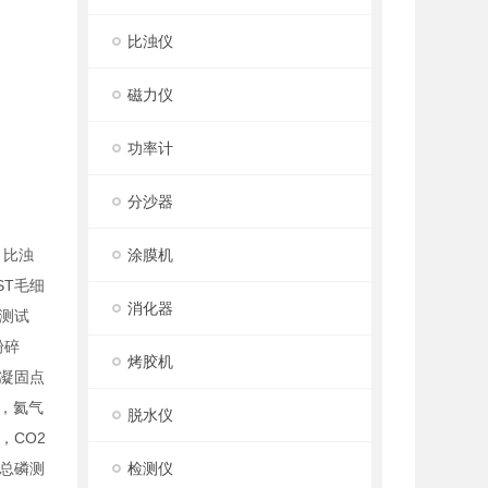
比浊仪
磁力仪
功率计
分沙器
，比浊
涂膜机
T毛细
消化器
测试
粉碎
烤胶机
凝固点
，氦气
脱水仪
，CO2
总磷测
检测仪