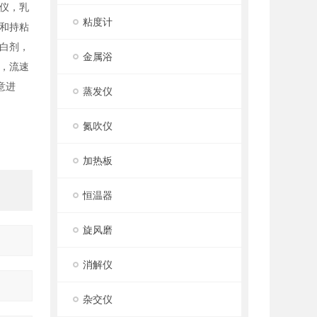
仪，乳
粘度计
和持粘
白剂，
金属浴
，流速
意进
蒸发仪
氮吹仪
加热板
恒温器
旋风磨
消解仪
杂交仪