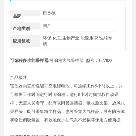
恒奥德
品牌
国产
产地类别
环保,化工,生物产业,能源,制药/生物制
应用领域
药
可编程多功能采样器
/可编程大气采样器 型号：
H
27822
产品概述
该仪器内置高性能可充电锂电池，可连续工作
9小时以上，并
可根据工作时间进行时间编程，
进行
8小时时间加权自动采
样，无需人员看守，配有吸附管连接器、吸收瓶支架、旋风式
采样头，既可采集粉尘样品，也可采集大气样品，具有防液体
和物质倒吸装置，有效地保护抽气泵不受损坏使用方便简捷。