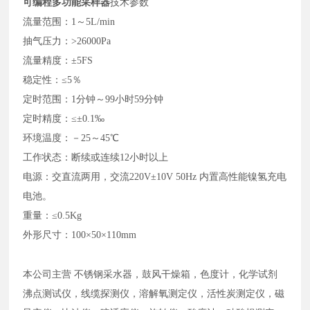
可编程多功能采样器
技术参数
流量范围：
1～5L/min
抽气压力：
>26000Pa
流量精度：
±5FS
稳定性：
≤5％
定时范围：
1分钟～99小时59分钟
定时精度：
≤±0.1‰
环境温度：－
25～45℃
工作状态：断续或连续
12小时以上
电源：交直流两用，交流
220V±10V 50Hz 内置高性能镍氢充电
电池。
重量：
≤0.5Kg
外形尺寸：
100×50×110mm
本公司主营 不锈钢采水器，鼓风干燥箱，色度计，化学试剂
沸点测试仪，线缆探测仪，溶解氧测定仪，活性炭测定仪，磁