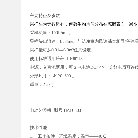
主要特征及参数
采样头为无数微孔，使微生物均匀分布在琼脂表面，减少
采样流量：
100L/min。
采样头口流速：
0.38m/s 与洁净室内风速基本相同(等速
采样量可从
0.01—6.0m³任意设定。
使用标准通用培养皿
Φ90*15
电源：交直流两用，可充电电池
DC7.4V，充好电后可连
外形尺寸：
Φ120*300 。
重量：
2.5kg
电动匀浆机
型号:HAD-500
技术性能
1、 工作条件：环境温度：温室——40℃