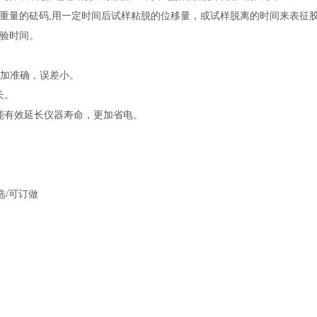
重量的砝码
,用一定时间后试样粘脱的位移量，或试样脱离的时间来表征
试验时间。
更加准确，误差小。
长。
能有效延长仪器寿命，更加省电。
可选/可订做