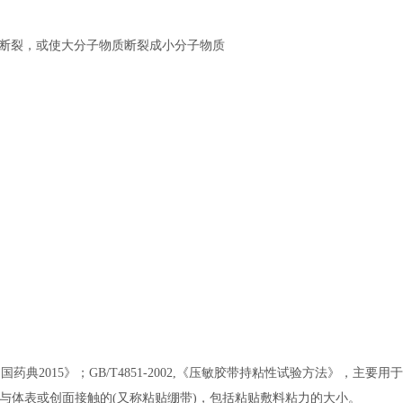
链断裂，或使大分子物质断裂成小分子物质
药典2015》；GB/T4851-2002,《压敏胶带持粘性试验方法》，主要用
与体表或创面接触的(又称粘贴绷带)，包括粘贴敷料粘力的大小。