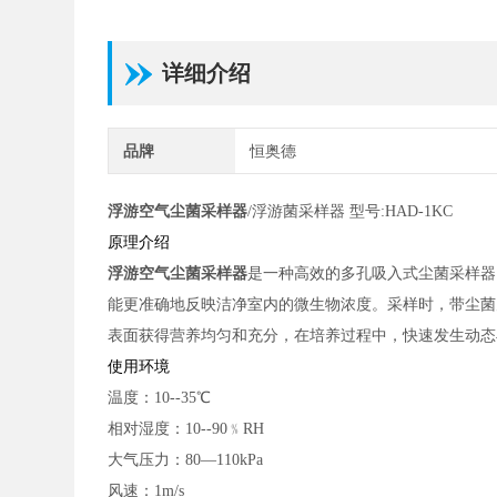
详细介绍
品牌
恒奥德
浮游空气尘菌采样器
/浮游菌采样器 型号:
HAD
-1KC
原理介绍
浮游空气尘菌采样器
是一种高效的多孔吸入式尘菌采样器
能更准确地反映洁净室内的微生物浓度。采样时，带尘菌
表面获得营养均匀和充分，在培养过程中，快速发生动态
使用环境
温度：
10--35℃
相对湿度：
10--90﹪RH
大气压力：
80—110kPa
风速：
1m/s