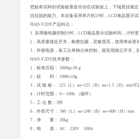
把贴有试样的试验板垂直吊挂在试验架上，下端悬挂规定
抗拉脱的能力。本设备采用单片机计时，LCD液晶显示
HAD-Y2DY产品特点：
1. 采用微电脑控制计时，LCD液晶显示试验时间，计时
2．高质量接近开关，耐磨抗砸，灵敏度高，使用寿命更
3．外接电源，各工位单独分体控制，能实现独立开关，
HAD-Y2DY技术参数：
1．标准压辊： 2000g±50 g
2．砝 码： 1000±10g
3．试 验 板： 125（L）㎜×125（B）㎜×1.5（D）mm
4．计时范围： 0～100h （循环）
5．工 位 数：3件
6．外形尺寸： 340（L）㎜×240（B）㎜×400（H）mm
7．净 重： 20kg
8．电 源： AC 220V 50Hz