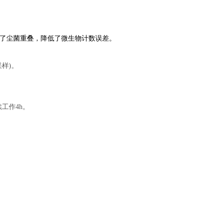
了尘菌重叠，降低了微生物计数误差。
采样)。
续工作4h。