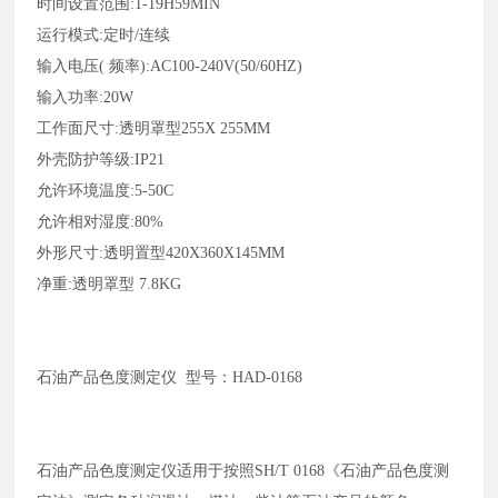
时间设置范围
:1-19H59MIN
运行模式
:定时/连续
输入电压
( 频率):AC100-240V(50/60HZ)
输入功率
:20W
工作面尺寸
:透明罩型255X 255MM
外壳防护等级
:IP21
允许环境温度
:5-50C
允许相对湿度
:80%
外形尺寸
:透明置型420X360X145MM
净重
:透明罩型 7.8KG
石油产品色度测定仪
型号：HAD-0168
石油产品色度测定仪适用于按照
SH/T 0168《石油产品色度测