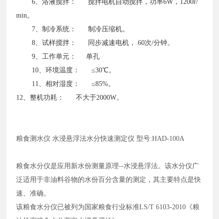
6、浴液搅拌： 搅拌电机自动搅拌，功率6W，1200r/
min。
7、制冷系统： 制冷压缩机。
8、试样搅拌： 同步减速电机， 60次/分钟。
9、工作单元： 单孔
10、环境温度： ≤30℃。
11、相对湿度： ≤85%。
12、整机功耗： 不大于2000W。
粮食测水仪
水浸悬浮法水分快速测定仪
型号
:HAD-100A
粮食水分仪是应用新水份测量原理
--水浸悬浮法。该水分仪广
泛适用于非油料谷物的水份百分含量的测定，其主要特点是快
速、准确。
该粮食水分仪已被列为国家粮食行业标准
LS/T 6103-2010《粮