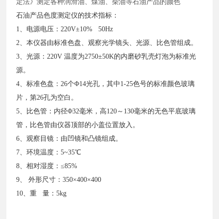
定法》测定各种润滑油、煤油、柴油等石油产品的颜色
石油产品色度测定仪的技术指标：
1、电源电压：220V±10% 50Hz
2、本仪器由标准色盘、观察光学镜头、光源、比色管组成。
3、光源：220V 温度为2750±50K的内磨砂乳壳灯泡为标准光
源。
4、标准色盘：26个Φ14光孔，其中1-25色号的标准颜色玻璃
片，第26孔为空白。
5、比色管：内径Φ32毫米，高120～130毫米的无色平底玻璃
管，比色管由仪器顶部的小盖位置放入。
6、观察目镜：由凹镜和凸镜组成。
7、环境温度：5~35℃
8、相对湿度：≤85%
9、 外形尺寸：350×400×400
10、重 量：5kg