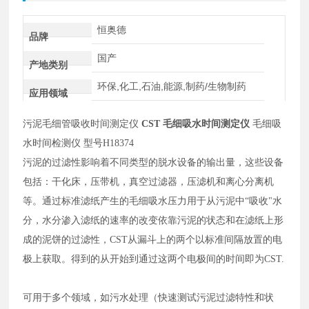
恒奥德
品牌
国产
产地类别
环保,化工,石油,能源,制药/生物制药
应用领域
污泥毛细管吸收时间测定仪
CST 毛细吸水时间测定仪
毛细吸
水时间检测仪
型号
H
18374
污泥的过滤性影响着不同类型的脱水设备的输出量，这些设备
包括：干化床，压带机，真空过滤器，压滤机和离心分离机
等。通过标准滤纸产生的毛细吸水压力用于从污泥中
“吸收"水
分，水分渗入滤纸的速率的改变依靠污泥的状态和在滤纸上形
成的泥饼的过滤性，CST从漏斗上的两个以标准间隔放置的电
极上获取。得到的从开始到通过这两个电极间的时间即为CST.
可用于多个领域，如污水处理（快速测试污泥过滤特性和状