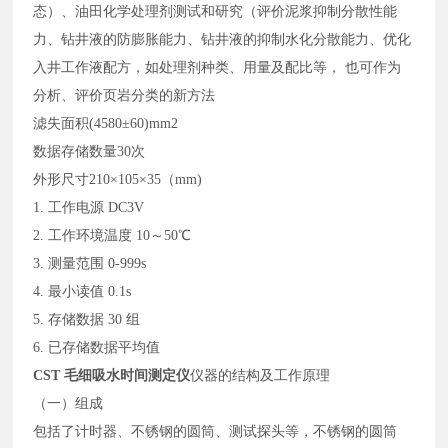
态）、油田化学处理剂测试和研究（评价泥浆抑制分散性能
力、钻井液的防膨胀能力、钻井液的抑制水化分散能力、优化
入井工作液配方，如处理剂种类、用量及配比等，
也可作为
分析、评价页岩分类的新方法
滤失面积
(4580±60)mm2
数据存储数量
30次
外形尺寸
210×105×35（mm)
1. 工作电源 DC3V
2. 工作环境温度 10～50℃
3. 测量范围 0-999s
4. 最小读值 0.1s
5. 存储数据 30 组
6. 已存储数据平均值
CST 毛细吸水时间测定仪
仪器的结构及工作原理
（一）组成
包括了计时器、不锈钢的圆筒、测试探头等，不锈钢的圆筒