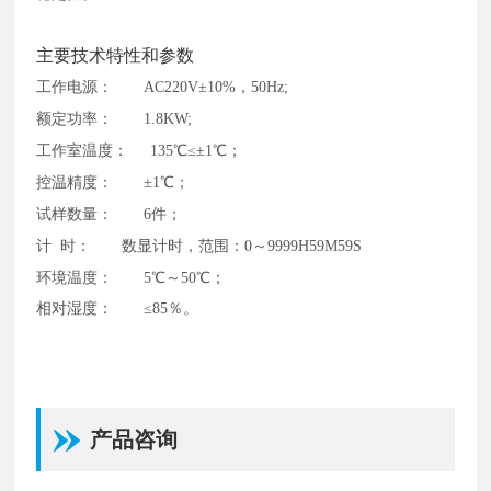
主要技术特性和参数
工作电源：
AC220V±10%，50Hz;
额定功率：
1.8KW;
工作室温度：
135℃≤±1℃；
控温精度：
±1℃；
试样数量：
6件；
计
时： 数显计时，范围：0～9999H59M59S
环境温度：
5℃～50℃；
相对湿度：
≤85％。
产品咨询