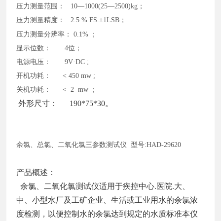
压力测量范围：
10—1000(25—2500)kg；
压力测量精度：
2.5 % FS.±1LSB；
压力测量分辨率：
0.1% ；
显示位数：
4位；
电源电压：
9V·DC ;
开机功耗：
< 450 mw ;
关机功耗：
< 2 mw ；
外形尺寸： 190*75*30。
余氯、总氯、二氧化氯三参数测试仪
型号:HAD-29620
产品概述：
余氯、二氧化氯测试仪适用于疾控中心.医院.大、
中、小型水厂及工矿企业、生活或工业用水的余氯浓
度检测，以便控制水的余氯达到规定的水质标准本仪