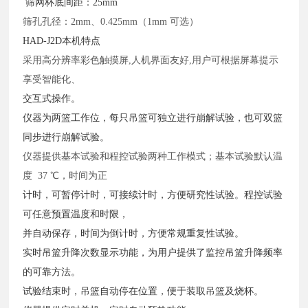
筛网杯底间距：25mm
筛孔孔径：
2mm、0.425mm（1mm 可选）
HAD-J2D本机特点
采用高分辨率彩色触摸屏
,人机界面友好,用户可根据屏幕提示
享受智能化、
交互式操作。
仪器为两篮工作位，每只吊篮可独立进行崩解试验，也可双篮
同步进行崩解试验。
仪器提供基本试验和程控试验两种工作模式；基本试验默认温
度
37 ℃，时间为正
计时，可暂停计时，可接续计时，方便研究性试验。程控试验
可任意预置温度和时限，
并自动保存，时间为倒计时，方便常规重复性试验。
实时吊篮升降次数显示功能，为用户提供了监控吊篮升降频率
的可靠方法。
试验结束时，吊篮自动停在位置，便于装取吊篮及烧杯。