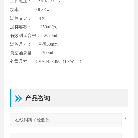
工作电压：
220V 50HZ
功率；
≤0.3Kw
滤膜支架：
4套
滤杯容积：
250ml/只
有效测试容积：
2070ml
滤膜尺寸：
直径50mm
真空油总量：
200ml
外型尺寸
: 520×345×390（L×W×H）
产品咨询