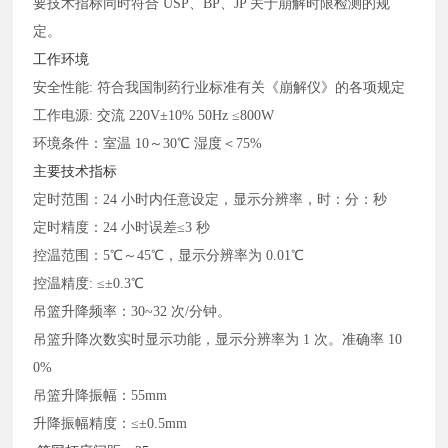
要技术指标同时符合
USP、BP、JP 关于崩解时限检测的规
定。
工作环境
安全性能
: 符合我国制药行业标准有关《崩解仪》的各项规定
工作电源
: 交流 220V±10% 50Hz ≤800W
环境条件：室温
10～30℃ 湿度＜75%
主要技术指标
定时范围：
24 小时内任意设定，显示分辨率，时：分：秒
定时精度：
24 小时误差≤3 秒
控温范围：
5℃～45℃，显示分辨率为 0.01℃
控温精度
: ≤±0.3℃
吊篮升降频率：
30~32 次/分钟。
吊篮升降次数实时显示功能，显示分辨率为
1 次。准确率 10
0%
吊篮升降振幅：
55mm
升降振幅精度：
≤±0.5mm