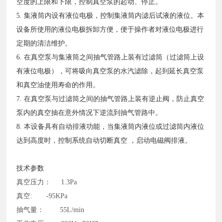
空度的上限和下限，控制真空泵的起动、停止。
5. 集液筒内设有液位电极，控制集液筒内滤后试液的液位。本
设备所使用的液位电极拆卸方便，便于操作者对液位电极进行
定期的清洁维护。
6. 在真空泵与集液筒之间抽气管路上装有过滤筒（过滤筒上设
有液位电极），可将吸向真空泵的水汽滤除，起到延长真空泵
和真空油使用寿命的作用。
7. 在真空泵与过滤筒之间的抽气管路上装有逆止阀，防止真空
泵内的真空抽在意外情况下逆流到抽气管路中。
8. 本设备具有自动排液功能，当集液筒内液位或过滤筒内液位
达到高度时，控制系统自动切断真空 ，启动电磁阀排液。
技术参数
真空压力：
1.3Pa
真空
: -95KPa
抽气量：
55L/min