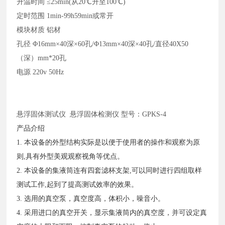
升温时间
≤25min(从20℃升至100℃)
定时范围
1min-99h59min或常开
模块材质
铝材
孔径
Φ16mm×40深×60孔/Φ13mm×40深×40孔/直径40X50
（深）mm*20孔
电源
220v 50Hz
悬浮固体测试仪
悬浮固体检测仪 型号：GPKS-4
产品介绍
1. 本设备的外型结构实际是以便于使用者的操作和观察为原
则,具有外型美观观察视角等优点。
2. 本设备的集液筒连有四套滤杯支架,可以同时进行四组取样
测试工作,起到了提高测试效率的效果。
3. 选用的真空泵，真空度高，体积小，噪音小。
4. 采用进口的真空开关，显示集液筒内的真空度，并可设定真