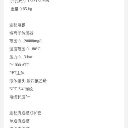
开孔尺寸'138*138 mm
重量
0.85 kg
选配电极
铜离子传感器
范围
:0...20000mg/L
温度范围
:0...80°C
压力
:0...3 bar
Pt1000 ATC
PPT主体
液体接头
:聚四氟乙烯
NPT 3/4“螺纹
电缆长度
5m
选配流通槽或护套
单通流通槽
·