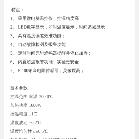
特点：
1、 采用微电脑温控仪，控温精度高；
2、 LED数字显示，即时温度显示，时间递减显示；
3、 具有温度误差效准功能；
4、 自动故障检测及报警功能；
5、 定时时间完毕蜂鸣器提醒并停止加热；
6、 内置超温报警功能，实验更安全；
7、 Pt100铂金电阻传感器，灵敏度高；
技术参数
控温范围
室温-300.0℃
加热功率
1600W
控温精度
±1℃
温度波动
±0.2℃
温度均匀性
≤±0.5℃