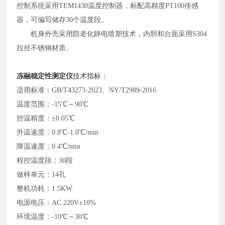
控制系统采用
TEM1430温度控制器，标配高精度PT100传感
器，可编写储存30个温度段。
机身外壳采用防老化静电喷塑技术，内胆和台面采用
S304
拉丝不锈钢材质。
冻融稳定性测定仪
技术指标：
适用标准：
GB/T43273-2023、NY/T2989-2016
温度范围：
-15℃～90℃
控温精度：
±0.05℃
升温速度：
0.8℃-1.0℃/min
降温速度：
0.4℃/min
程控温度段：
30段
做样单元：
14孔
整机功耗：
1.5KW
电源电压：
AC 220V±10%
环境温度：
-10℃～30℃