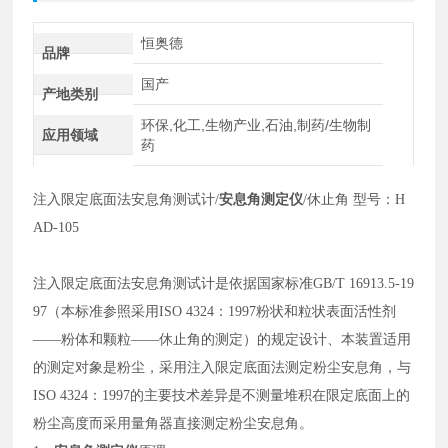
恒奥德
品牌
国产
产地类别
环保,化工,生物产业,石油,制药/生物制
应用领域
药
注入限定底面法安息角测试计
/
安息角测定仪
/休止角 型号：
H
AD
-105
注入限定底面法安息角测试计是依据国家标准
GB/T 16913.5-19
97（本标准参照采用ISO 4324：1997粉状和粒状表面活性剂
——粉体和颗粒——休止角的测定）的规定设计、本装置适用
的测定对象是粉尘，采用注入限定底面法测定粉尘安息角，与
ISO 4324：1997的主要技术差异是不测量堆积在限定底面上的
粉尘高度而采用量角器直接测定粉尘安息角。