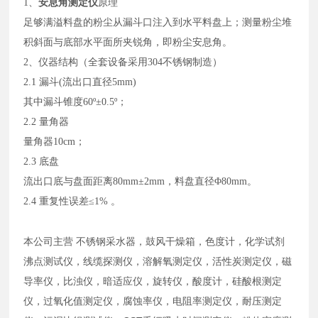
1、
安息角测定仪
原理
足够满溢料盘的粉尘从漏斗口注入到水平料盘上；测量粉尘堆
积斜面与底部水平面所夹锐角，即粉尘安息角。
2、仪器结构（全套设备采用304不锈钢制造）
2.1 漏斗(流出口直径5mm)
其中漏斗锥度
60º±0.5º；
2.2 量角器
量角器
10cm；
2.3 底盘
流出口底与盘面距离
80mm±2mm，料盘直径Φ80mm。
2.4 重复性误差
≤1% 。
本公司主营 不锈钢采水器，鼓风干燥箱，色度计，化学试剂
沸点测试仪，线缆探测仪，溶解氧测定仪，活性炭测定仪，磁
导率仪，比浊仪，暗适应仪，旋转仪，酸度计，硅酸根测定
仪，过氧化值测定仪，腐蚀率仪，电阻率测定仪，耐压测定