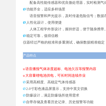
配备高性能传感器和优良微处理器，实时检测气
Ø
功能齐全，适应多样场景
语音报警和声光提示，及时传递危险信号
；
数据
Ø
人性化设计，使用便捷
人体工程学外形设计，握持舒适，便于随身携带
Ø
稳定可靠，值得信赖
仪器经过严格的校准和多重测试，确保数据精准稳定
产品
特点
u
语音播报气体浓度超标、电池欠压等
报警
内容
u
大容量锂电池供电，可长时间连续作业
Ø
采用高精度、高稳定气体传感器
Ø
2.0寸彩色液晶屏显示，支持中英文切换
Ø
防爆设计，
满足防爆场所使用需求
Ø
自带存储及查看历史记录、历史报警等功能