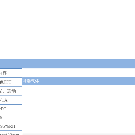
内容
可选气体
色
TFT
光、震动
V1A
+PC
65
95%RH