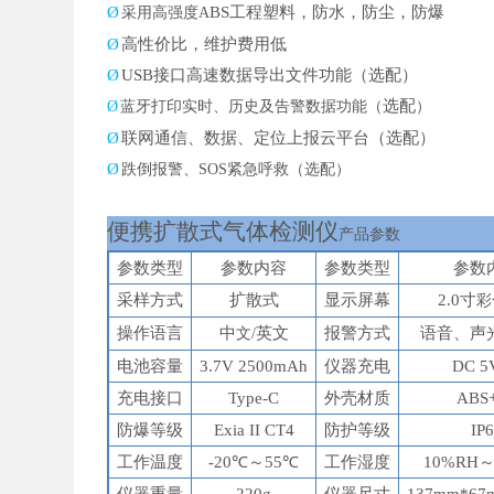
Ø
BS
工程塑料，防水，防尘，防爆
采用高强度
A
Ø
高性价比，
维护费用低
Ø
U
SB
接口高速数据
导出文件功能（选配）
选配
Ø
蓝牙打印实时、历史及告警数据功能（
）
Ø
联网通信、数据、定位上报云平台（选配）
Ø
跌倒报警、
SOS紧急呼救（选配）
便携扩散
式气体检测仪
产品参数
参数类型
参数内容
参数类型
参数
采样方式
扩散式
显示
屏幕
2.
0
寸
彩
操作语言
中
英文
报警方式
语音、声
文
/
电池容量
3.7V 2500mAh
仪器充电
DC 5
充电接口
Type-C
外壳材质
ABS
防爆等级
Exia II CT4
防护等级
IP
工作温度
-20℃～55℃
工作湿度
10%RH～