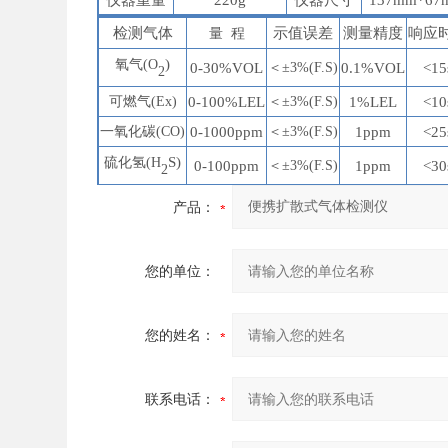
仪器重量
220g
仪器尺寸
137mm*67
检测气体
示值误差
测量精度
响应
量
程
)
氧气
(O
0-30%VOL
＜
±3%(F.S)
0.1%VOL
<15
2
可燃气
(Ex)
0-100%LEL
＜
±3%(F.S)
1%LEL
<10
一氧化碳
(CO)
0-1000ppm
＜
±3%(F.S)
1ppm
<25
S)
硫化氢
(H
0-100ppm
＜
±3%(F.S)
1ppm
<30
2
产品：
您的单位：
您的姓名：
联系电话：