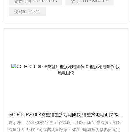
更新时间：
2016-11-15
型号：
HT-SMG3010
准确度著称于，已被内数千家电力用户所使用，是款堪称经典
的相位及电量测量仪表。
浏览量：
1711
GC-ETCR2000B防型钳型接地电阻仪 钳型接地电阻仪 接地电阻仪
显示屏： 4位LCD数字显示 作温度：-10℃-55℃ 作湿度：相对
湿度10％-90％ *可存储测量数据：50组 *电阻报警临界值设定