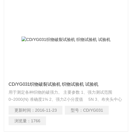
CD/YG031织物破裂试验机 织物试验机 试验机
用于测定各种织物的破强力。 主要参数 1、强力测试范围
0~2000(N) 准确度1% 2、强力Z小分度值 5N 3、布夹头中心
孔直径 Φ25mm 4、冲破弹子直径 Φ20mm 5、冲破弹子下降速
更新时间：
2016-11-23
型号：
CD/YG031
度 100mm/min 6、冲破弹子Z大下降动程 120mm 7、外形尺寸
（L×W×H）
浏览量：
1766