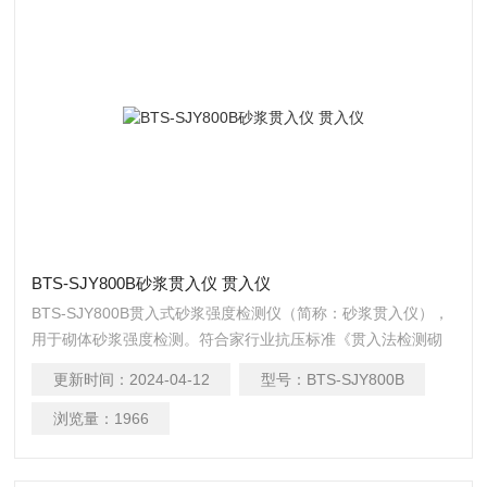
BTS-SJY800B砂浆贯入仪 贯入仪
BTS-SJY800B贯入式砂浆强度检测仪（简称：砂浆贯入仪），
用于砌体砂浆强度检测。符合家行业抗压标准《贯入法检测砌
筑砂浆抗压强度规程》（JGJ/T136-2001）中的各项规定。几
更新时间：
2024-04-12
型号：
BTS-SJY800B
年来，通过广大程检测人员建议，我们了这套设备，增加了内
置弹簧锁定装置，可以长时间使用也不影响测量度．它采用了
浏览量：
1966
圆形轴轮杠杆式加力方法，充分利用了物理学应用原理，具有
重量轻、操作简单、检测度等点，