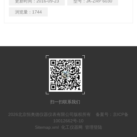
更新时间：
2016-09-23
型号：
JK-ZRP 6030
V(λ)； 测量范围：0…2,000mcd.lx-1； 存 储 器：1000个数据
或平均值； 显 示 器：背光图形显示器
浏览量：
1744
扫一扫联系我们
2026北京恒奥德仪器仪表有限公司版权所有
备案号：京ICP备
10012662号-10
Sitemap.xml
化工仪器网
管理登陆