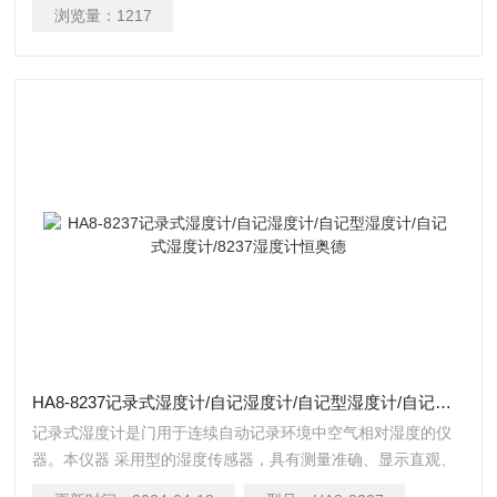
浏览量：
1217
HA8-8237记录式湿度计/自记湿度计/自记型湿度计/自记式湿度计/8237湿度计恒奥德
记录式湿度计是门用于连续自动记录环境中空气相对湿度的仪
器。本仪器 采用型的湿度传感器，具有测量准确、显示直观、
使用维护方便等点，可 连续记录个月内大气中的湿度变化数