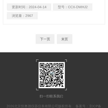
为感应元件连续记录近地面每段时间空气的相对湿度变化的仪
更新时间：
2024-04-14
型号：
CCX-DWHJ2
器。 该仪器适用于气象台站、防、*、科研、农业、林业、环境
监测、教学、仓库、实验室、文物保护、档案等有关。 参数 温
浏览量：
2967
度： ·测量范围：－35～+45℃ ·准确度： ≤±1℃ ·记录周期：
26h（日记DWHJ2） 176h（周记DWHJ2-1） ·外形尺寸：
320×190×270m
下一页
末页
扫一扫联系我们
2026北京恒奥德仪器仪表有限公司版权所有
备案号：京ICP备