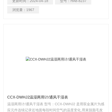
更新时间：
2024-04-18
型号：
HA8-8237
据，并可与计算机相连接行观测及记录 广泛应用于各大中院校
以及农业、林业等单位用于对空气湿度行测定。
浏览量：
1967
CCX-DWHJ2温湿两用计/通风干湿表
温湿两用计/通风干湿表 型号：CCX-DWHJ2 是用双金属片为感
应元件连续记录近地面每段时间空气的温度变化,用束脱脂毛发