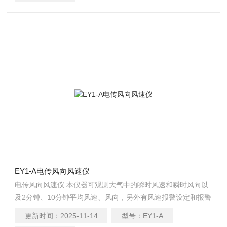
EY1-A电传风向风速仪
电传风向风速仪 本仪器可观测大气中的瞬时风速和瞬时风向以
及2分钟、10分钟平均风速、风向，另外有风速报警设定和报警
输出控制，交直流自动切换等功能。使用方便，广泛适用于气
更新时间：
2025-11-14
型号：
EY1-A
象台站、机场、港口塔吊、高层建筑等部门。